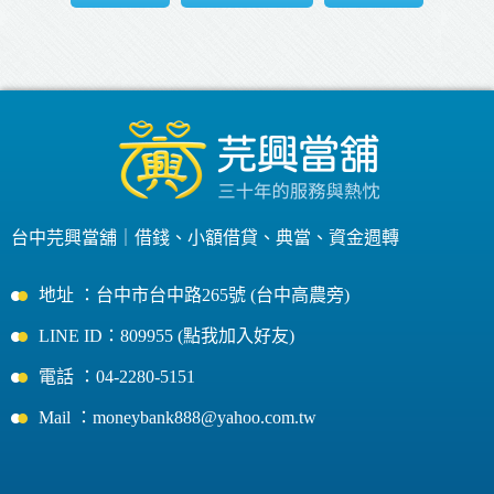
台中芫興當舖｜
借錢
、
小額借貸
、
典當
、
資金週轉
地址 ：台中市台中路265號 (台中高農旁)
LINE ID：809955 (點我加入好友)
電話 ：04-2280-5151
Mail ：moneybank888@yahoo.com.tw