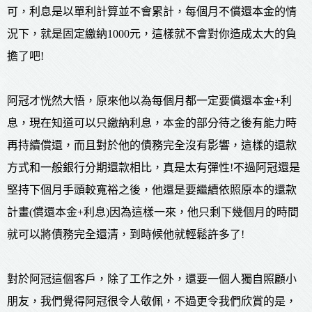
可，利息是以單利計算並不會累計，每個月不償還本金的情
況下，就是固定繳納1000元，這樣就不會對你造成太大的負
擔了吧!
阿冠才恍然大悟，原來他以為每個月都一定要償還本金+利
息，現在知道可以只繳納利息，本金的部分待之後有能力時
再持續償還，而且對於他的債務完全沒有影響，這樣的還款
方式和一般銀行分期還款相比，真是太有彈性!不過阿冠還是
堅持下個月手頭較寬裕之後，他還是要繼續依照原本的還款
計畫(償還本金+利息)因為這樣一來，他只剩下幾個月的時間
就可以將債務完全還清，到時候他就輕鬆許多了!
對於阿冠這個客戶，除了工作之外，還要一個人獨自照顧小
朋友，我們覺得阿冠很令人敬佩，不過更令我們欣賞的是，