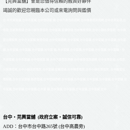
【芫興當舖】會是您值得信賴的融資好夥伴
竭誠的歡迎您親臨本公司或來電詢問與鑑價
台 中芫興當舖,台中市當鋪,台中借錢當 鋪.台中汽車借款週轉,台中機車借款週轉,台中支票貼現,台
借款,分期車借錢,台中小額信貸借款,台中當鋪,當舖借錢,台中機車借款,台中小額信貸借款, 台中典
當估價服務,台中合法當舖,融資借錢,台中借錢週轉,台中當舖,台中當舖,台中當舖,台中當舖,台中當
舖,台中當舖,台中當舖,台中當舖,台中當 舖,台中當舖,台中當舖,台中當舖,台中當舖,台中當舖，中
芫興當舖,台中市當鋪,台中借錢當 鋪.台中汽車借款週轉,台中機車借款週轉,台中支票貼現,台借款,
分期車借錢,台中小額信貸借款,台中當鋪,當舖借錢,台中機車借款,台中小額信貸借款, 台中典當估
價服務,台中合法當舖,融資借錢,台中借錢週轉,台中當舖,台中當舖,台中當舖,台中當舖,台中當舖,台
中當舖,台中當舖,台中當舖,台中當 舖,台中當舖,台中當舖,台中當舖,台中當舖,台中
台中‧芫興當舖 (政府立案‧誠信可靠)
ADD：台中市台中路265號 (台中高農旁)