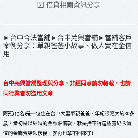
借貸相關資訊分享
►台中合法當舖►台中芫興當舖►當舖客戶
案例分享：單親爸爸小故事、做人實在金信
用
台中芫興當舖整理與分享，非經同意請勿轉載，也請
同行業者勿盜用文章
阿冠(化名)是一位住在台中大里單親爸爸，年紀很輕大約30多
歲，當初是以結婚的金飾來借款，就是捨不得這些有紀念價
值的金飾賣給銀樓後，就再也拿不回來了!