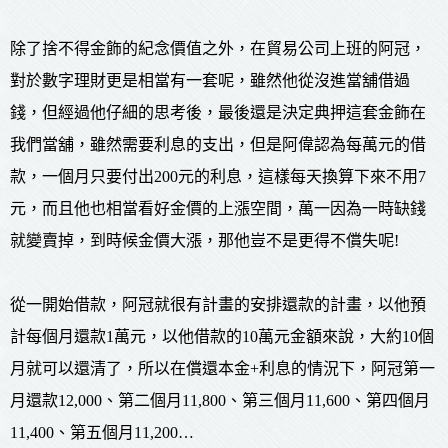
除了捨不得金飾的紀念價值之外，在貿易公司上班的阿冠，
對於數字理財更是相當有一套呢，雖然他從沒進當舖借過
錢，但經過他仔細的思考後，最後還是決定典押這套金飾在
我們當舖，雖然需要利息的支出，但是阿偉認為每萬元的借
款，一個月只要付出200元的利息，這樣每天換算下來不用7
元，而且他也相當看好金價的上漲空間，萬一因為一時缺錢
就變賣掉，到時候金價大漲，那他豈不是更得不償失呢!
從一開始借款，阿冠就很有計畫的安排還款的計畫，以他預
計每個月還款1萬元，以他借款的10萬元金額來說，大約10個
月就可以還清了，所以在償還本金+利息的情況下，阿冠第一
月還款12,000、第二個月11,800、第三個月11,600、第四個月
11,400、第五個月11,200…