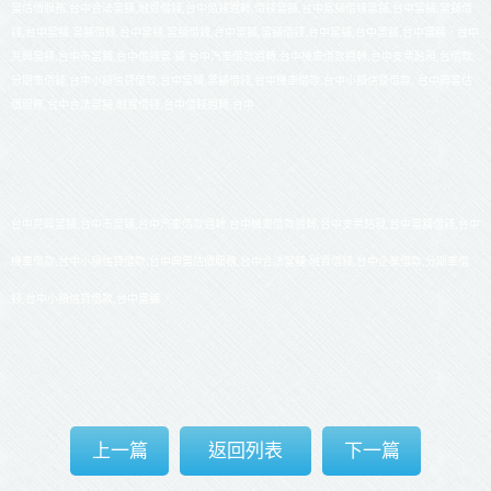
當估價服務,台中合法當舖,融資借錢,台中借錢週轉,借錢當舖,台中當舖借錢當舖,台中當舖,當舖借
錢,台中當舖,當舖借錢,台中當舖,當舖借錢,台中當舖,當舖借錢,台中當舖,台中當舖,台中當舖，台中
芫興當舖,台中市當鋪,台中借錢當 鋪.台中汽車借款週轉,台中機車借款週轉,台中支票貼現,台借款,
分期車借錢,台中小額信貸借款,台中當鋪,當舖借錢,台中機車借款,台中小額信貸借款, 台中典當估
價服務,台中合法當舖,融資借錢,台中借錢週轉,台中
台中芫興當舖,台中市當鋪,台中汽車借款週轉,台中機車借款週轉,台中支票貼現,台中當舖借錢,台中
機車借款,台中小額信貸借款,台中典當估價服務,台中合法當舖,融資借錢,台中企業借款,分期車借
錢,台中小額信貸借款,台中當舖
上一篇
返回列表
下一篇