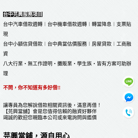
台中芫興服務項目
台中汽車借款週轉︱台中機車借款週轉︱轉當降息︱支票貼
現
台中小額信貸借款︱台中典當估價服務︱房屋貸款︱工商融
資
八大行業‧無工作證明‧攤販業‧學生族‧皆有方案可助辦
理
不問，你不知道有多好借!!
讓專員為您解說借款相關資訊後，滿意再借！
【芫興當舖】會是您值得信賴的融資好夥伴
竭誠的歡迎您親臨本公司或來電詢問與鑑價
芫興當鋪，源自用心