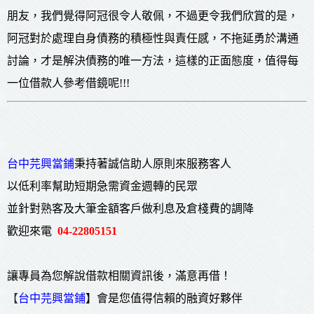
朋友，我們覺得阿冠很令人敬佩，不過更令我們欣賞的是，
阿冠對於處理自身債務的積極性與責任感，不拖延勇於溝通
討論，才是解決債務的唯一方法，這樣的正面態度，值得每
一位借款人參考借鏡呢!!!
台中芫興當鋪
秉持著誠信助人原則來服務客人
以低利率幫助短期急需資金週轉的民眾
並針對熟客及大筆金額客戶做利息及倉棧費的調降
歡迎來電
04-22805151
讓專員為您解說借款相關資訊後，滿意再借！
【
台中芫興當鋪
】會是您值得信賴的融資好夥伴