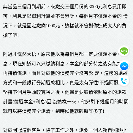
典當品三個月到期前，來繳交三個月份的3000元利息費用即
可，利息是以單利計算並不會累計，每個月不償還本金的 情
況下，就是固定繳納1000元，這樣就不會對你造成太大的負
擔了吧!
阿冠才恍然大悟，原來他以為每個月都一定要償還本金+利
息，現在知道可以只繳納利息，本金的部分待之後有能力時
再持續償還，而且對於他的債務完全沒有影 響，這樣的還款
方式和一般銀行分期還款相比，真是太有彈性!不過阿冠還是
堅持下個月手頭較寬裕之後，他還是要繼續依照原本的還款
計畫(償還本金+利息)因 為這樣一來，他只剩下幾個月的時間
就可以將債務完全還清，到時候他就輕鬆許多了!
對於阿冠這個客戶，除了工作之外，還要一個人獨自照顧小