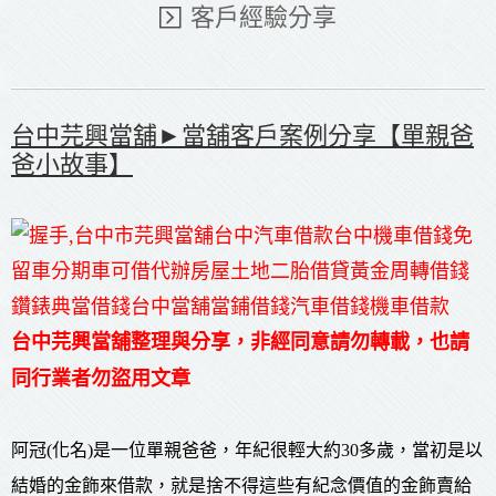
客戶經驗分享
台中芫興當舖►當舖客戶案例分享【單親爸
爸小故事】
台中芫興當舖整理與分享，非經同意請勿轉載，也請
同行業者勿盜用文章
阿冠(化名)是一位單親爸爸，年紀很輕大約30多歲，當初是以
結婚的金飾來借款，就是捨不得這些有紀念價值的金飾賣給