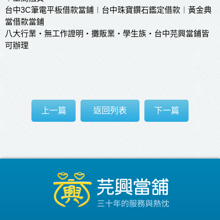
台中3C筆電平板借款當
鋪
︱台中珠寶鑽石鑑定借款︱黃金典
當借款當
鋪
八大行業‧無工作證明‧攤販業‧學生族‧台中芫興當
鋪
皆
可辦理
上一篇
返回列表
下一篇