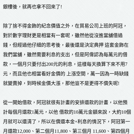
銀樓後，就再也拿不回來了!
除了捨不得金飾的紀念價值之外，在貿易公司上班的阿冠，
對於數字理財更是相當有一套呢，雖然他從沒進當舖借過
錢，但經過他仔細的思考後，最後還是決定典押 這套金飾在
我們當舖，雖然需要利息的支出，但是阿偉認為每萬元的借
款，一個月只要付出200元的利息，這樣每天換算下來不用7
元，而且他也相當看好金價的 上漲空間，萬一因為一時缺錢
就變賣掉，到時候金價大漲，那他豈不是更得不償失呢!
從一開始借款，阿冠就很有計畫的安排還款的計畫，以他預
計每個月還款1萬元，以他 借款的10萬元金額來說，大約10個
月就可以還清了，所以在償還本金+利息的情況下，阿冠第一
月還款12,000、第二個月11,800、第三個月 11,600、第四個月