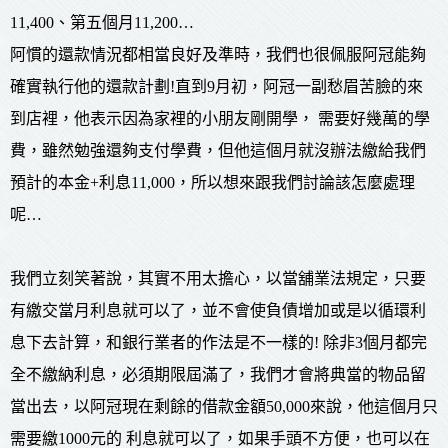
11,400、第五個月11,200…
阿慣的還款情況都相當良好及準時，我們也很佩服阿冠能夠
確實執行他的還款計劃!直到9月初，阿冠一副愁眉苦臉的來
到店裡，他表示因為家裡的小朋友剛開學， 需要好幾萬的學
費，雖然勉強還夠支付學費，但他這個月就沒辦法繳給我們
預計的本金+利息11,000，所以想來跟我們討論該怎麼處理
呢…
我們立刻笑著說，其實不用太擔心，以當舖業法規定，只要
有繳交當月利息就可以了，並不會使負債增加或是以循環利
息下去計算，和銀行業者的作法是不一樣的! 除非3個月都完
全不繳納利息，必須期限屆滿了，我們才會將典當的物品留
當出去，以阿冠現在剩餘的借款金額50,000來說，他這個月只
需要繳1000元的 利息就可以了，如果手頭不方便，也可以在