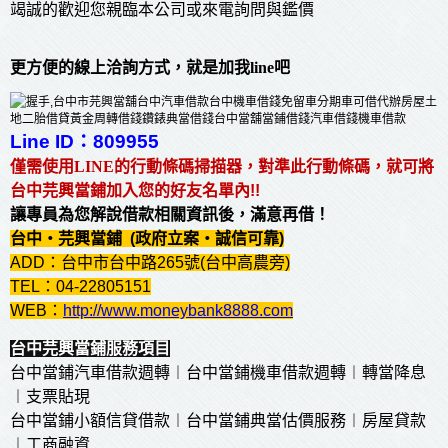
竭誠的歡迎您親臨本公司或來電詢問與鑑價
更方便的線上洽詢方式，就是加我line吧
Line ID：809955
僅需使用LINE的行動條碼掃描器，對準此行動條碼，就可將
台中芫興
當鋪
加入您的好友名單內!!
讓專員為您解說借款相關資訊後，滿意再借！
台中‧芫興當鋪 (政府立案‧誠信可靠)
ADD：
台中市台中路265號
(台中高農旁)
TEL：04-22805151
WEB：
http://www.moneybank8888.com
台中芫興當鋪服務項目
台中當鋪汽車借款週轉︱台中
當
鋪
機車借款週轉︱轉當降息
︱支票貼現
台中
當
鋪
小額信貸借款︱台中
當
鋪
典當估價服務︱房屋貸款
︱工商融資