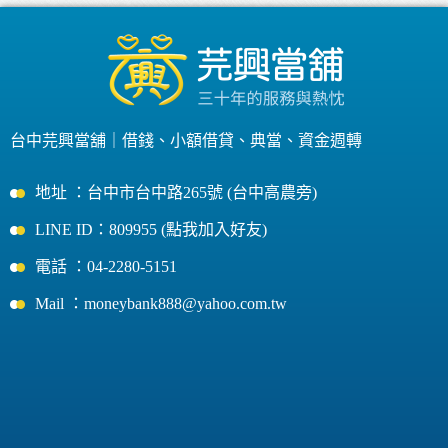
台中芫興當舖｜
借錢
、
小額借貸
、
典當
、
資金週轉
地址 ：台中市台中路265號 (台中高農旁)
LINE ID：809955 (點我加入好友)
電話 ：04-2280-5151
Mail ：moneybank888@yahoo.com.tw