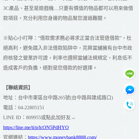
3C產品、甚至是遊戲機…只要有價值的物品都可以用來做借
款項目，充分利用您身邊的物品幫您渡過難關。
※貼心小叮嚀：”借款需求務必尋求正當合法管道借款”，杜
絕高利，避免踏入非法借款陷阱中，芫興當舖擁有台中市政
府核發之營業許可證，利率也遵照當舖法規規定，利息低不
造成客戶的負擔，絕對是您借款的好選擇。
【聯絡資訊】
地址：台中市東區台中路265號(台中路與建成路口)
電話：04-22805151
LINE ID：809955或點此加好友→
https://line.me/ti/p/lcON5PdHYO
官網連結：
https://www.moneybank8888.com/