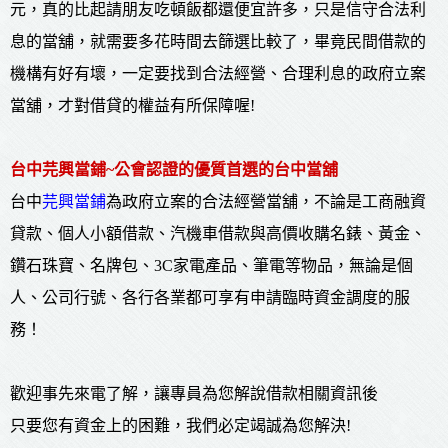
元，真的比起請朋友吃頓飯都還便宜許多，只是信守合法利
息的當舖，就需要多花時間去篩選比較了，畢竟民間借款的
機構有好有壞，一定要找到合法經營、合理利息的政府立案
當舖，才對借貸的權益有所保障喔!
台中芫興當鋪~公會認證的優質首選的台中當舖
台中
芫興當鋪
為政府立案的合法經營當舖，不論是工商融資
貸款、個人小額借款、汽機車借款與高價收購名錶、黃金、
鑽石珠寶、名牌包、3C家電產品、筆電等物品，無論是個
人、公司行號、各行各業都可享有申請臨時資金調度的服
務！
歡迎事先來電了解，讓專員為您解說借款相關資訊後
只要您有資金上的困難，我們必定竭誠為您解決!