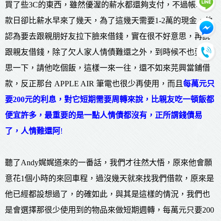
買了些3C的東西，雖然優渥的薪水都還夠支付，不過帳單繳
款日卻比薪水早來了幾天，為了這幾天需要1-2萬的現金，他
認為要去跟親朋好友拉下臉來借錢，實在很不好意思，再說
跟親友借錢，除了欠人家人情債難還之外，到時候不也要意
思一下，請他吃個飯，這樣一來一往，還不如來芫興當鋪借
款，反正那台 APPLE AIR 筆電也很少再使用，而且
每萬元只
要200元的利息，對它短期需要周轉來說，比親友吃一頓飯都
便宜許多，最重要的是一點人情債都沒有，正所謂錢債易
了，人情難還阿
!
聽了Andy娓娓道來的一番話，我們才往然大悟，原來他會願
意花1個小時的來回車程，過沒幾天就來找我們借款，原來是
他已經都設想過了，的確如此，與其是這樣的情況，我們也
是會選擇那很少使用到的物品來做短期週轉，每萬元只要200