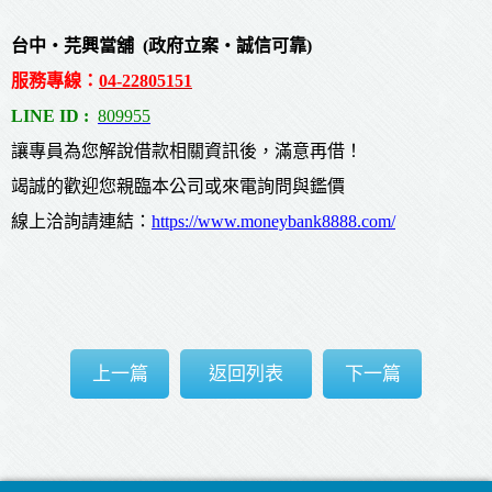
台中‧芫興當舖 (政府立案‧誠信可靠)
服務專線
：
04-22805151
LINE ID :
809955
讓專員為您解說借款相關資訊後，滿意再借！
竭誠的歡迎您親臨本公司或來電詢問與鑑價
線上洽詢請連結：
https://www.moneybank8888.com/
上一篇
返回列表
下一篇