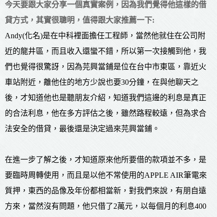
今天要跟大家分享一個真實案例，因為我們覺得他這樣的借
貸方式，其實很聰明，值得跟大家推薦一下:
Andy(化名)是在中科裡面擔任工程師，當然他就住在公司附
近的龍井區，而且收入還蠻不錯，所以第一次接觸到他，我
們也覺得很驚訝，因為芫興當鋪是位在台中市東區，靠近火
車站附近，離他住的地方少說也要30分鐘，在與他聊天之
後，才知道他也是聽朋友介紹，知道我們這邊的利息是真正
的合法利息，他在多方評估之後，雖然路程較遠，但為求合
法安全的借貸，最後還是決定過來芫興當鋪。
在進一步了解之後，才知道原來他所要借的款項並不多，是
要臨時周轉使用，而且是以他不常使用的APPLE AIR筆電來
質押，東西的品像及年份都相當新，對我們來說，有朋自遠
方來，當然沒有問題，他只借了2萬元，以每個月的利息400