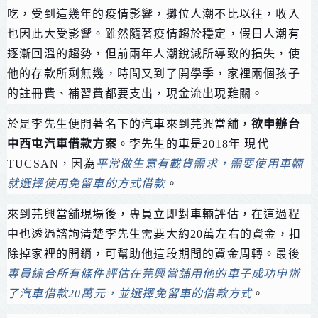
吃，受到這幾年的疫情影響，攤位人潮不比以往，收入
也因此大受影響。雖然隨著疫情趨於穩定，假日人潮有
逐漸回溫的趨勢，但前兩年人潮銳減所導致的損失，使
他的存款所剩無幾，時間又到了開學季，家裡兩個孩子
的註冊費、補習費都要支出，現金流出現難關。
於是李先生便開著名下的汽車來到芫興當舖，
欲申辦台
中西屯汽車借款方案
。李先生的車是2018年 現代
TUCSAN，因為
平常做生意有載貨需求，需要使用車輛
就選擇使用免留車的方式借款
。
來到芫興當舖現場後，專員立即對車輛評估，在這過程
中也透過諮詢清楚李先生需要大約20萬左右的資金，扣
除掉家裡的開銷，可幫助他這段期間的資金周轉。最後
專員綜合所有條件評估在芫興當舖用他的車子成功申辦
了汽車借款20萬元，並選擇免留車的借款方式
。