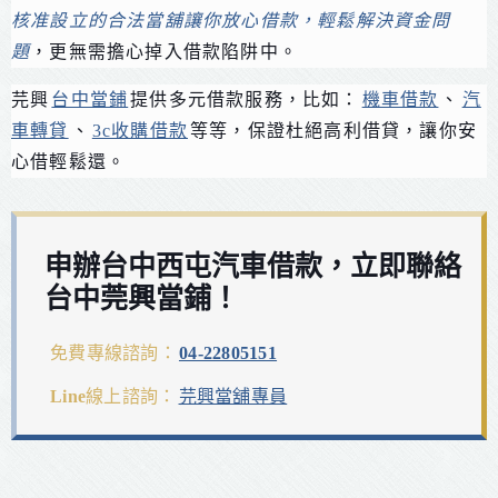
核准設立的合法當舖讓你放心借款，輕鬆解決資金問
題
，更無需擔心掉入借款陷阱中。
芫興
台中當鋪
提供多元借款服務，比如：
機車借款
、
汽
車轉貸
、
3c收購借款
等等，保證杜絕高利借貸，讓你安
心借輕鬆還。
申辦台中西屯汽車借款，立即聯絡
台中莞興當鋪！
免費專線諮詢：
04-22805151
Line線上諮詢：
芫興當舖專員