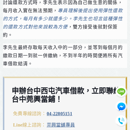
討論還款方式時，李先生表示因為自己做生意的關係，
每月收入實在無法預期，
專員理解後提出使用彈性還款
的方式，每月有多少就還多少。李先生也坦言這種彈性
的還款方式對他來說較為方便
，雙方接受後就對保簽
約。
李先生最終存取每天收入中的一部分，並等到每個月的
繳款日期一到就一併繳納，不到半年的時間便將所有汽
車借款結清。
申辦台中西屯汽車借款，立即聯絡
台中莞興當鋪！
免費專線諮詢：
04-22805151
Line線上諮詢：
芫興當舖專員