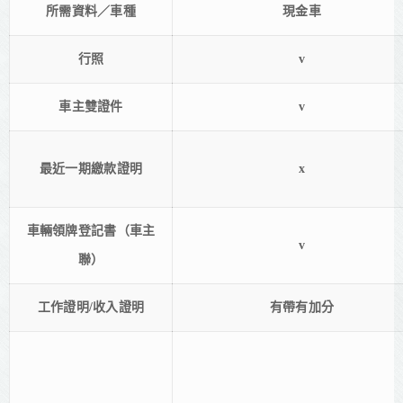
所需資料／車種
現金車
行照
v
車主雙證件
v
最近一期繳款證明
x
車輛領牌登記書（車主
v
聯）
工作證明/收入證明
有帶有加分