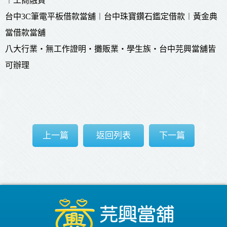
︱工商融資
台中3C筆電平板借款當
舖
︱台中珠寶鑽石鑑定借款︱黃金典
當借款當
舖
八大行業‧無工作證明‧攤販業‧學生族‧台中芫興當舖皆
可辦理
上一篇
返回列表
下一篇