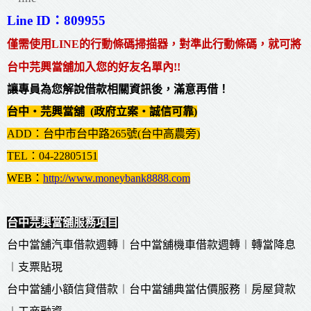
Line ID：809955
僅需使用
LIN
E的行動條碼
掃
描器，對準
此行動條碼，就可將
台中芫興
當舖
加
入您的好友名單內!!
讓專員為您解說借款相關資訊後，滿意再借！
台中‧芫興當舖 (政府立案‧誠信可靠)
ADD：
台中市台中路265號
(台中高農旁)
TEL：04-22805151
WEB：
http://www.moneybank8888.com
台中芫興當舖服務項目
台中當舖汽車借款週轉︱台中
當舖
機車借款週轉︱轉當降息
︱支票貼現
台中
當舖
小額信貸借款︱台中
當舖
典當估價服務︱房屋貸款