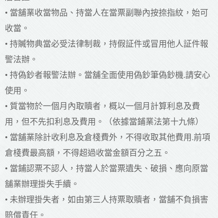
• 當舖業收當物品、持當人在當票副聯內按捺指紋，始可
收當。
• 持贓物典當必受法律制裁，持假証件或冒用他人証件報
警法辦。
• 持偽鈔者報警法辦。當舖全面使用偽鈔筆偽鈔機.請安心
使用。
• 質當物於一個月內取贖者，概以一個月計算利息及費
用，但不先扣利息及費用。（依據當鋪業法第十九條）
• 當舖業除計收利息及倉棧費外，不得收取其他費用.前項
倉棧費最高額，不得超過收當金額百分之五。
• 當鋪認票不認人，持當人於當票遺失、破損、應向原當
舖業辦理掛失手續。
• 未辦理掛失者，如由第三人持票取贖者，當舖不負損害
賠償責任。