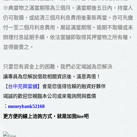
※典當物之滿當期限為三個月。滿當期後五日內，持當人
仍可取贖，或結清三個月利息費用後重新再當。亦可先繳
付一至二個月利息費用，展延滿當期限。逾期不取贖或未
辦理付息延期手續，依法當舖即取得其押當物之所有權，
並得變賣之。
只要您有資金上的困難，我們必定竭誠為您解決
讓專員為您解說借款相關資訊後，滿意再借！
【
台中芫興當舖
】會是您值得信賴的融資好夥伴
竭誠的歡迎您親臨本公司或來電詢問與鑑價
：
moneybank52168
更方便的線上洽詢方式，就是加我line吧