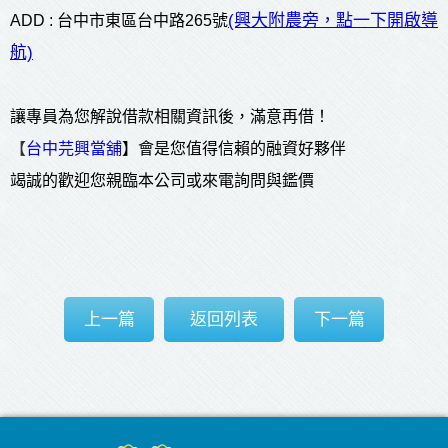
(興大附農旁，點一下開啟導
ADD : 台中市東區台中路265號
航)
讓專員為您解說借款相關資訊後，滿意再借！
【
台中芫興當舖
】會是您值得信賴的融資好夥伴
竭誠的歡迎您親臨本公司或來電詢問與鑑價
上一篇
返回列表
下一篇