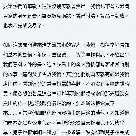
要是熱門的車款，往往沒幾天就會賣出，我們也不會去過問
買家的身分背景，畢竟銀貨兩訖，錢已付清，貨品已點收，
也表示完成交易了。
如同這次開門進來洽詢流當車的客人，我們一如往常地告知
他基本的售價、年份、里程數……等等車輛資訊，不過出乎
我們意料之外的是，這次來看車的客人背後卻有著相當特別
的故事，這對父子告訴我們，其實他們前兩天就有經過我們
店門前，看到這台流當車相當的喜歡，不過沒有足夠的錢購
買，便心想說若是這台車可以等到他們領薪水的那天還沒有
賣出的話，便要鼓起勇氣來洽詢，要想辦法把它買下
來……。當我們細問他們購買機車的用途的時候，才知道他
們原本都是以公車代步，單親爸爸獨自支撐著兒子完成學
業，兒子也很孝順一邊打工一邊求學，沒有想到兒子在完成