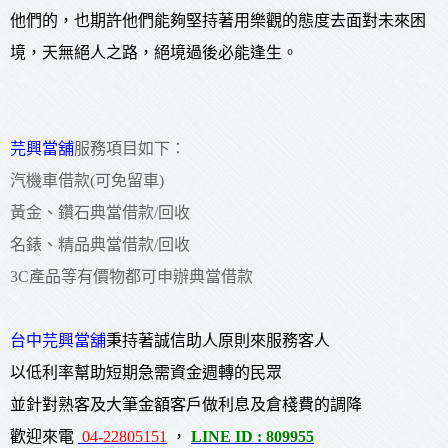
他們的，也期許他們能夠堅持著用樂觀的態度去面對未來困
境，天無絕人之路，絕境過後必能逢生。
芫興當舖
服務項目如下：
汽機車借款(可免留車)
黃金、鑽石典當借款/回收
名錶、精品典當借款/回收
3C產品等有價物都可申辦典當借款
台中芫興當舖
秉持著誠信助人原則來服務客人
以低利率幫助短期急需資金週轉的民眾
並針對熟客及大筆金額客戶做利息及倉棧費的調降
歡迎來電
04-22805151
，
LINE ID : 809955