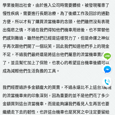
學業後剛出社會，由於進入公司時需要體檢，被發現罹患了
慢性疾病，需要進行長期治療，為了後續工作及回診的通勤
方便，所以才有了購買流當機車的念頭，他們雖然沒有表現
出傷悲之情，不過在我們得知他們機車用途後，也不禁替他
們感到難過，雖然他們已經是這樣努力了，但是命運之神似
乎再次跟他們開了一個玩笑，因此我們知道他們手上的現金
不足，不過我們最終還是將這台他們屬意的流當機車賣出
了，並且幫忙加上了保險，也衷心的希望這台機車後續可以
成為減輕他們生活負擔的工具。
我們經歷過許多金額龐大的買賣，不過永遠比不上這台3萬塊
的流當機車來的印象深刻，因為重要的並不是他們花了多少
金額買到這台流當機車，而是能夠讓我們看見人生再苦也要
繼續走下去的韌性，也許這台機車也是冥冥之中注定要留給